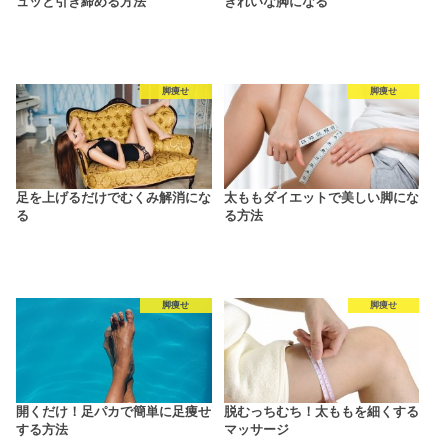
ュッと引き締める方法
きれいな脚になる
脚痩せ
脚痩せ
足を上げるだけでむくみ解消にな
太ももダイエットで美しい脚にな
る
る方法
脚痩せ
脚痩せ
開くだけ！足パカで簡単に足痩せ
脱むっちむち！太ももを細くする
する方法
マッサージ