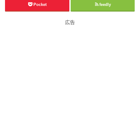
Pocket
feedly
広告