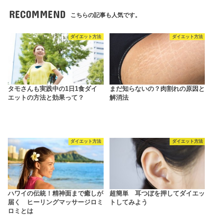
RECOMMEND
こちらの記事も人気です。
ダイエット方法
ダイエット方法
タモさんも実践中の1日1食ダイ
まだ知らないの？肉割れの原因と
エットの方法と効果って？
解消法
ダイエット方法
ダイエット方法
ハワイの伝統！精神面まで癒しが
超簡単 耳つぼを押してダイエッ
届く ヒーリングマッサージロミ
トしてみよう
ロミとは